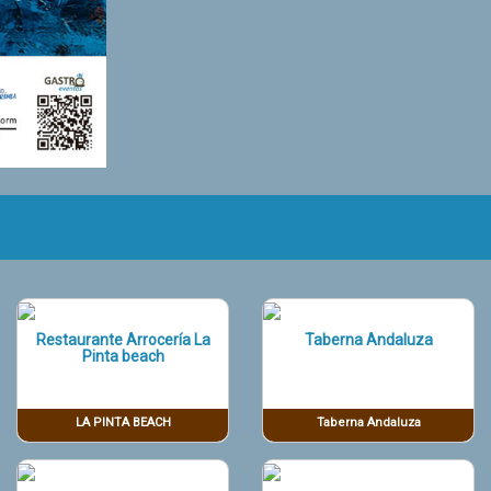
Restaurante Arrocería La
Taberna Andaluza
Pinta beach
LA PINTA BEACH
Taberna Andaluza