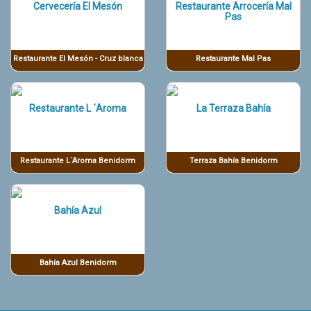
Cervecería El Mesón
Restaurante Arrocería Mal
Pas
Restaurante El Mesón - Cruz blanca
Restaurante Mal Pas
Restaurante L ´Aroma
La Terraza Bahía
Restaurante L´Aroma Benidorm
Terraza Bahía Benidorm
Bahía Azul
Bahía Azul Benidorm