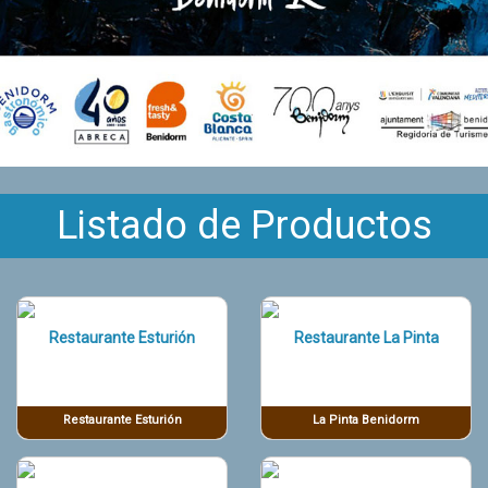
Listado de Productos
Restaurante Esturión
Restaurante La Pinta
Restaurante Esturión
La Pinta Benidorm