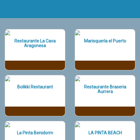
Restaurante La Cava
Marisquería el Puerto
Aragonesa
Bolikki Restaurant
Restaurante Braseria
Aurrera
La Pinta Benidorm
LA PINTA BEACH