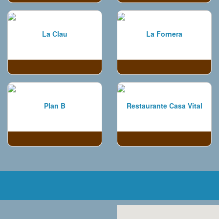
La Clau
La Fornera
Plan B
Restaurante Casa Vital