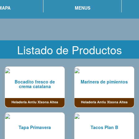
MAPA
MENUS
Listado de Productos
Bocadito fresco de
Marinera de pimientos
crema catalana
Heladería Antiu Xixona Altea
Heladería Antiu Xixona Altea
Tapa Primavera
Tacos Plan B