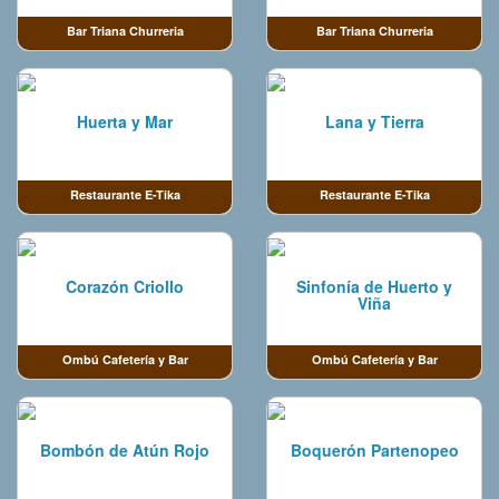
Bar Triana Churreria
Bar Triana Churreria
Huerta y Mar
Lana y Tierra
Restaurante E-Tika
Restaurante E-Tika
Corazón Criollo
Sinfonía de Huerto y
Viña
Ombú Cafetería y Bar
Ombú Cafetería y Bar
Bombón de Atún Rojo
Boquerón Partenopeo