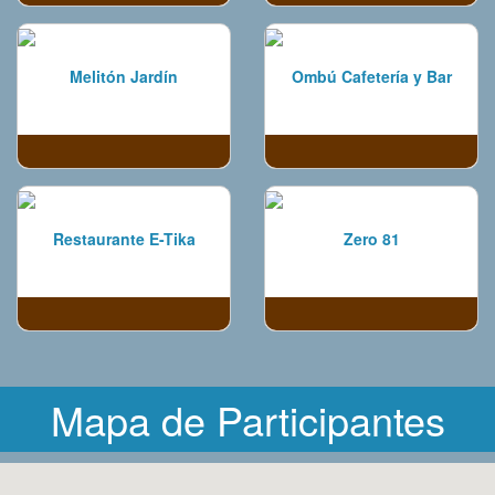
Melitón Jardín
Ombú Cafetería y Bar
Restaurante E-Tika
Zero 81
Mapa de Participantes