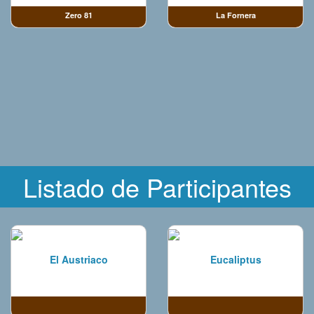
Zero 81
La Fornera
Listado de Participantes
El Austriaco
Eucaliptus