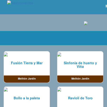
Fusión Tierra y Mar
Sinfonía de huerto y
Viña
Melitón Jardín
Melitón Jardín
Bollo a la paleta
Ravioli de Toro