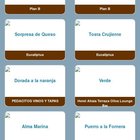
Plan B
Plan B
Sorpresa de Queso
Tosta Crujiente
Eucaliptus
Eucaliptus
Dorada a la naranja
Verde
PEDACITOS VINOS Y TAPAS
Hotel Altaia Terraza Oliva Lounge
Bar
Alma Marina
Puerro a la Fornera