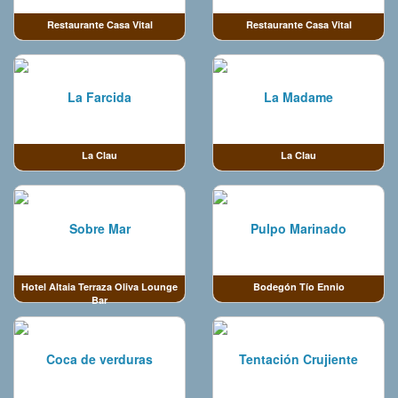
Restaurante Casa Vital
Restaurante Casa Vital
La Farcida
La Madame
La Clau
La Clau
Sobre Mar
Pulpo Marinado
Hotel Altaia Terraza Oliva Lounge
Bodegón Tío Ennio
Bar
Coca de verduras
Tentación Crujiente