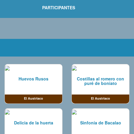
PARTICIPANTES
Huevos Rusos
Costillas al romero con
puré de boniato
El Austriaco
El Austriaco
Delicia de la huerta
Sinfonía de Bacalao