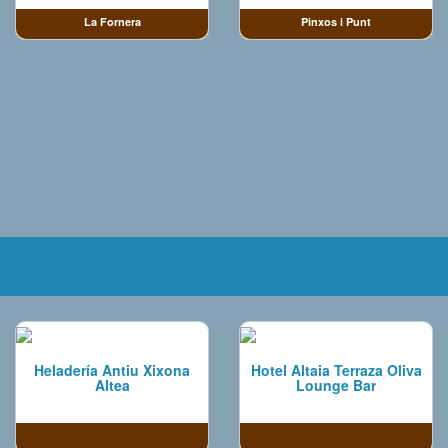
La Fornera
Pinxos i Punt
Heladería Antiu Xixona
Hotel Altaia Terraza Oliva
Altea
Lounge Bar