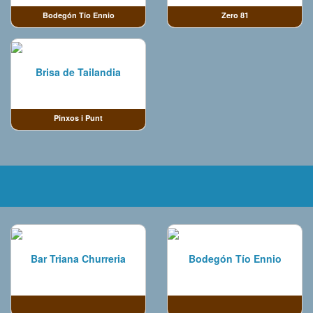
Bodegón Tío Ennio
Zero 81
Brisa de Tailandia
Pinxos i Punt
Bar Triana Churreria
Bodegón Tío Ennio