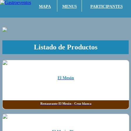
MAPA
MENUS
PARTICIPANTES
Listado de Productos
El Mesón
Restaurante El Mesón - Cruz blanca