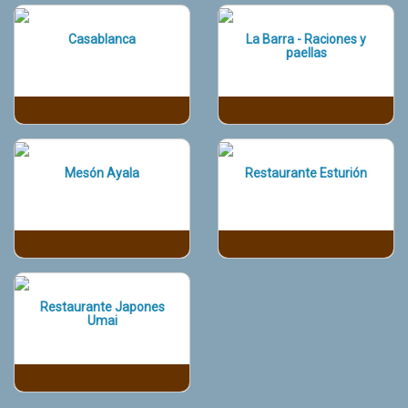
Casablanca
La Barra - Raciones y
paellas
Mesón Ayala
Restaurante Esturión
Restaurante Japones
Umai