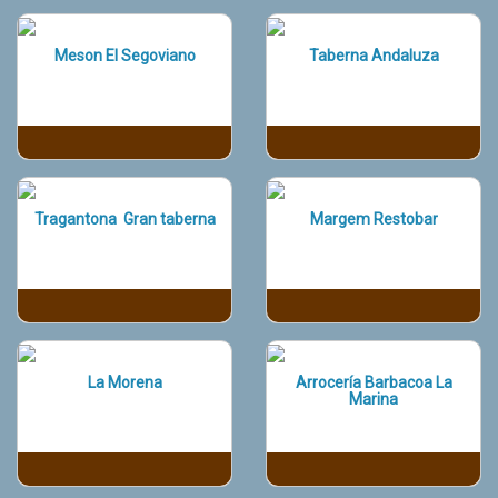
Meson El Segoviano
Taberna Andaluza
Tragantona Gran taberna
Margem Restobar
La Morena
Arrocería Barbacoa La
Marina