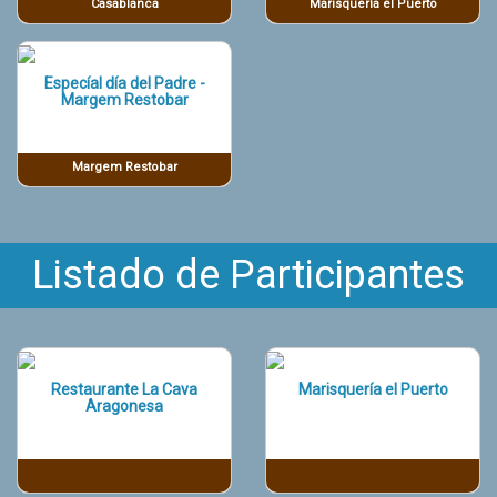
Casablanca
Marisquería el Puerto
Especíal día del Padre -
Margem Restobar
Margem Restobar
Listado de Participantes
Restaurante La Cava
Marisquería el Puerto
Aragonesa