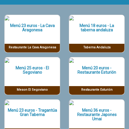
Menú 23 euros - La Cava
Menú 18 euros - La
Aragonesa
taberna andaluza
Restaurante La Cava Aragonesa
Taberna Andaluza
Menú 25 euros - El
Menú 20 euros -
Segoviano
Restaurante Esturión
Meson El Segoviano
Restaurante Esturión
Menú 23 euros - Tragantúa
Menú 36 euros -
Gran Taberna
Restaurante Japones
Umai