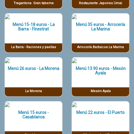
Tragantona Gran taberna
Restaurante Japones Umai
Menú 15-18 euros - La
Menú 35 euros - Arrocería
Barra - Finestrat
La Marina
La Barra - Raciones y paellas
Arrocería Barbacoa La Marina
Menú 26 euros - La Morena
Menú 13.90 euros - Mesón
Ayala
La Morena
Mesón Ayala
Menú 15 euros -
Menú 22 euros - El Puerto
Casablanca