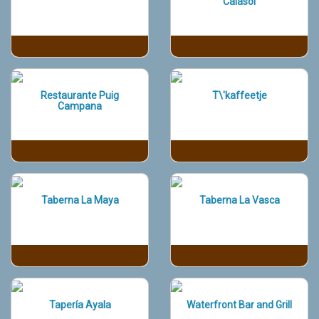
Calasol
Restaurante Puig
T\'kaffeetje
Campana
Taberna La Maya
Taberna La Vasca
Tapería Ayala
Waterfront Bar and Grill