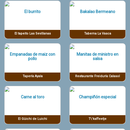
El burrito
Bakalao Bermeano
El tapeito Las Sevillanas
Taberna La Vasca
Empanadas de maiz con
Manitas de ministro en
pollo
salsa
Tapería Ayala
Restaurante Freiduría Calasol
Carne al toro
Champiñón especial
El Güichi de Luichi
T\'kaffeetje