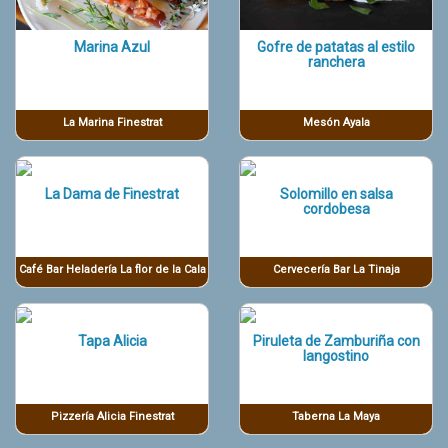
Marina Azul
Gofre de patatas al estilo
ranchera
La Marina Finestrat
Mesón Ayala
La Dama de Finestrat
Solomillo en salsa
cordobesa
Café Bar Heladería La flor de la Cala
Cervecería Bar La Tinaja
Tapa Alicia
Piruleta de Zamburiña con
langostino
Pizzería Alicia Finestrat
Taberna La Maya