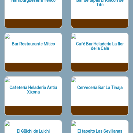
Hamburguesería Yenco
Bar de tapas El Rincón de
Tito
Bar Restaurante Mítico
Café Bar Heladería La flor
de la Cala
Cafetería Heladería Antiu
Cervecería Bar La Tinaja
Xixona
El Güichi de Luichi
El tapeito Las Sevillanas