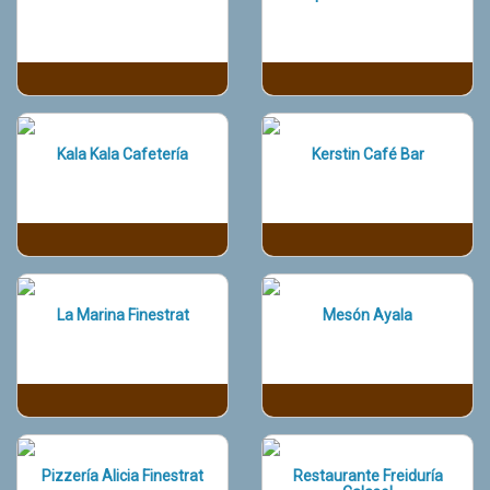
Kala Kala Cafetería
Kerstin Café Bar
La Marina Finestrat
Mesón Ayala
Pizzería Alicia Finestrat
Restaurante Freiduría