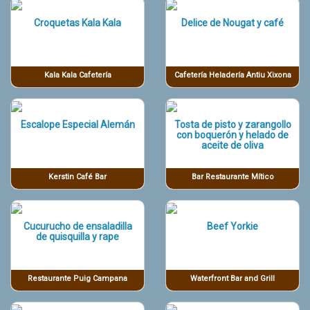
Croquetas Kala Kala
Delice de Nougat y café
Kala Kala Cafetería
Cafetería Heladería Antiu Xixona
Escalope Especial Alemán
Tosta de pisto y zarangollo
con boquerón y helado de
aceite de oliva
Kerstin Café Bar
Bar Restaurante Mítico
Cucurucho de ensaladilla
Beef Yorkie
de quisquilla y rape
Restaurante Puig Campana
Waterfront Bar and Grill