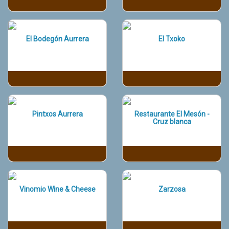
El Bodegón Aurrera
El Txoko
Pintxos Aurrera
Restaurante El Mesón -
Cruz blanca
Vinomio Wine & Cheese
Zarzosa