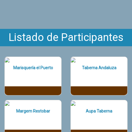
Listado de Participantes
Marisquería el Puerto
Taberna Andaluza
Margem Restobar
Aupa Taberna