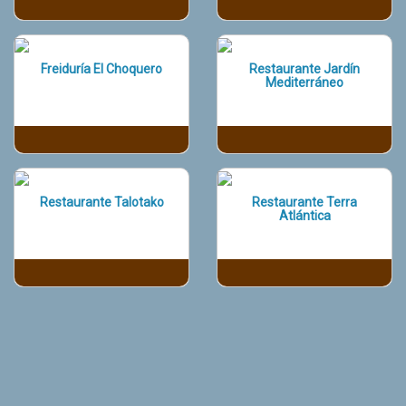
Freiduría El Choquero
Restaurante Jardín
Mediterráneo
Restaurante Talotako
Restaurante Terra
Atlántica