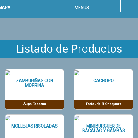
MAPA
MENUS
Listado de Productos
ZAMBURIÑAS CON
CACHOPO
MORRIÑA
Aupa Taberna
Freiduría El Choquero
MOLLEJAS RISOLADAS
MINI BURGUER DE
BACALAO Y GAMBAS