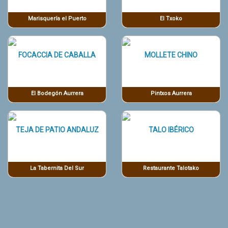
Marisquería el Puerto
El Txoko
FOCACCIA DE CABALLA
MOLLETE CHINO
El Bodegón Aurrera
Pintxos Aurrera
TEJA DE PATIO ANDALUZ
TALO IBÉRICO
La Tabernita Del Sur
Restaurante Talotako