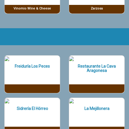
Vinomio Wine & Cheese
Zarzosa
Freiduría Los Peces
Restaurante La Cava
Aragonesa
Sidrería El Hórreo
La Mejillonera