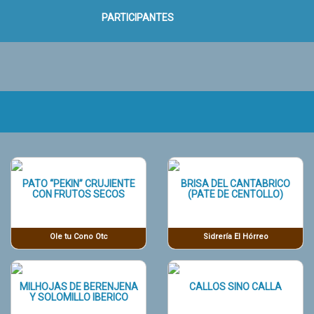
PARTICIPANTES
PATO “PEKIN” CRUJIENTE
BRISA DEL CANTABRICO
CON FRUTOS SECOS
(PATE DE CENTOLLO)
Ole tu Cono Otc
Sidrería El Hórreo
MILHOJAS DE BERENJENA
CALLOS SINO CALLA
Y SOLOMILLO IBERICO