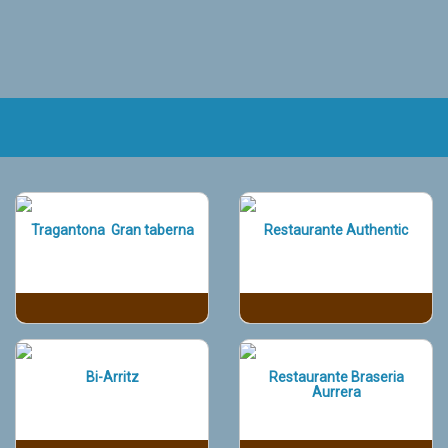
Tragantona Gran taberna
Restaurante Authentic
Bi-Arritz
Restaurante Braseria
Aurrera