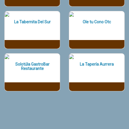
La Tabernita Del Sur
Ole tu Cono Otc
Solotúla GastroBar
La Tapería Aurrera
Restaurante