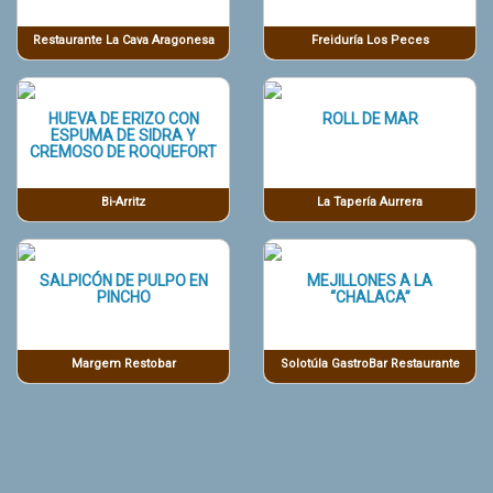
Restaurante La Cava Aragonesa
Freiduría Los Peces
HUEVA DE ERIZO CON
ROLL DE MAR
ESPUMA DE SIDRA Y
CREMOSO DE ROQUEFORT
Bi-Arritz
La Tapería Aurrera
SALPICÓN DE PULPO EN
MEJILLONES A LA
PINCHO
“CHALACA”
Margem Restobar
Solotúla GastroBar Restaurante