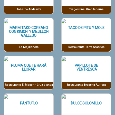
Taberna Andaluza
Tragantona Gran taberna
MARMITAKO COREANO
TACO DE PITU Y MOLE
CON KIMCHI Y MEJILLON
GALLEGO
La Mejillonera
Restaurante Terra Atlántica
PLUMA QUE TE HARÁ
PAPILLOTE DE
LLORAR
VENTRESCA
Restaurante El Mesón - Cruz blanca
Restaurante Braseria Aurrera
PANTUFLO
DULCE SOLOMILLO